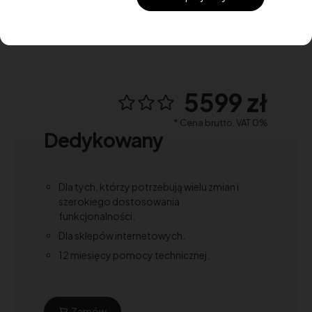
5599 zł
* Cena brutto. VAT 0%
Dedykowany
Dla tych, którzy potrzebują wielu zmian i
szerokiego dostosowania
funkcjonalności.
Dla sklepów internetowych.
12 miesięcy pomocy technicznej.
Zamów