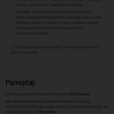
historii, wartościach, zespołach, misji itp.
Kontakt - podstrona, na której można znaleźć
informacje kontaktowe firmy, takie jak adres, numer
telefonu, adres e-mail itp. Często zawiera również
formularz kontaktowy lub inne sposoby
komunikacji z firmą.
Możemy przygotować dla Ciebie inne podstrony i
funkcjonalności.
Pamiętaj:
Po roku opłata za Hosting X1 wyniesie
299 zł netto
.
Jako właściciel domeny, będziesz musiał po roku ją
przedłużyć (lub zrezygnować). Koszt przedłużenia domeny .pl
na następny rok to
59 zł netto
.