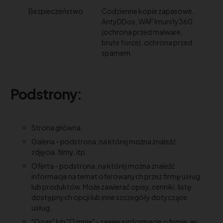
Bezpieczeństwo
Codzienne kopie zapasowe,
AntyDDos, WAF Imunify360
(ochrona przed malware,
brute force), ochrona przed
spamem.
Podstrony:
Strona główna.
Galeria - podstrona, na której można znaleźć
zdjęcia, filmy, itp.
Oferta - podstrona, na której można znaleźć
informacje na temat oferowanych przez firmę usług
lub produktów. Może zawierać opisy, cenniki, listę
dostępnych opcji lub inne szczegóły dotyczące
usług.
"O nas" lub "O mnie" - zawiera informacje o firmie, jej