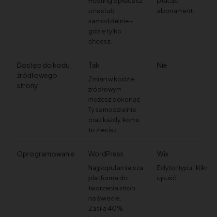
Hosting opłacasz
płacąc
u nas lub
abonament.
samodzielnie -
gdzie tylko
chcesz.
Dostęp do kodu
Tak
Nie
źródłowego
Zmian w kodzie
strony
źródłowym
możesz dokonać
Ty samodzielnie
oraz każdy, komu
to zlecisz.
Oprogramowanie
WordPress
Wix
Najpopularniejsza
Edytor typu "kliknij i
platforma do
upuść".
tworzenia stron
na świecie.
Zasila 40%