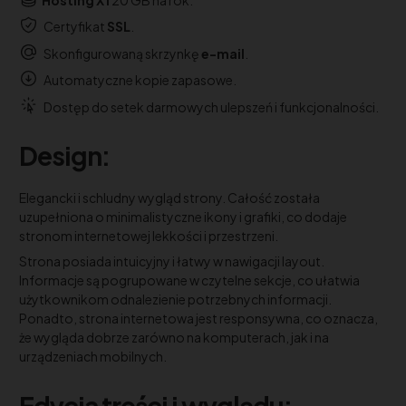
Certyfikat
SSL
.
Skonfigurowaną skrzynkę
e-mail
.
Automatyczne kopie zapasowe.
Dostęp do setek darmowych ulepszeń i funkcjonalności.
Design:
Elegancki i schludny wygląd strony. Całość została
uzupełniona o minimalistyczne ikony i grafiki, co dodaje
stronom internetowej lekkości i przestrzeni.
Strona posiada intuicyjny i łatwy w nawigacji layout.
Informacje są pogrupowane w czytelne sekcje, co ułatwia
użytkownikom odnalezienie potrzebnych informacji.
Ponadto, strona internetowa jest responsywna, co oznacza,
że wygląda dobrze zarówno na komputerach, jak i na
urządzeniach mobilnych.
Edycja treści i wyglądu: