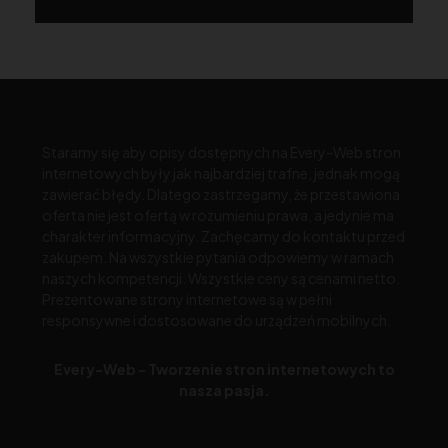
Staramy się aby opisy dostępnych na Every-Web stron
internetowych były jak najbardziej trafne, jednak mogą
zawierać błędy. Dlatego zastrzegamy, że przestawiona
oferta nie jest ofertą w rozumieniu prawa, a jedynie ma
charakter informacyjny. Zachęcamy do kontaktu przed
zakupem. Na wszystkie pytania odpowiemy w ramach
naszych kompetencji. Wszystkie ceny są cenami netto.
Prezentowane strony internetowe są w pełni
responsywne i dostosowane do urządzeń mobilnych.
Every-Web - Tworzenie stron internetowych to
nasza pasja.