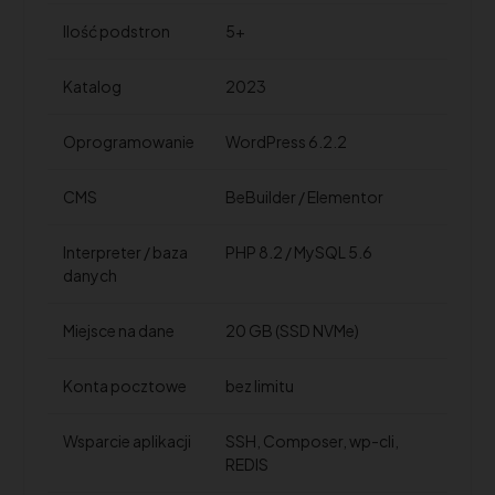
Ilość podstron
5+
Katalog
2023
Oprogramowanie
WordPress 6.2.2
CMS
BeBuilder / Elementor
Interpreter / baza
PHP 8.2 / MySQL 5.6
danych
Miejsce na dane
20 GB (SSD NVMe)
Konta pocztowe
bez limitu
Wsparcie aplikacji
SSH, Composer, wp-cli,
REDIS