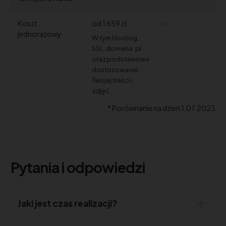
Koszt
od 1 659 zł
-
jednorazowy
W tym Hosting,
SSL, domena .pl
oraz podstawowe
dostosowanie
Twojej treści i
zdjęć.
* Porównanie na dzień 1.07.2023
Pytania i odpowiedzi
Jaki jest czas realizacji?