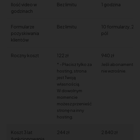
Ilość video w
Bez limitu
1 godzina
godzinach
Formularze
Bez limitu
10 formularzy, 20
pozyskiwania
pól
klientów
Roczny koszt
122 zł
940 zł
* - Płacisz tylko za
Jeśli abonament
hosting, strona
nie wzrośnie.
jest Twoją
własnością.
W dowolnym
momencie
możesz przenieść
stronę na inny
hosting.
Koszt 3 lat
244 zł
2 840 zł
funkcjonowania