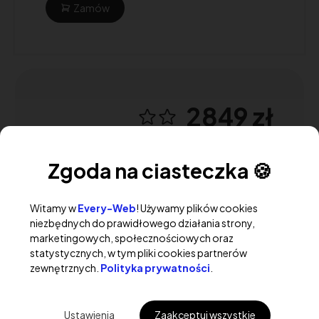
Zamów
2849 zł
* Cena brutto. VAT 0%
Rozszerzony
Zgoda na ciasteczka 🍪
Rozszerzona modyfikacja projektu.
Witamy w
Every-Web
! Używamy plików cookies
niezbędnych do prawidłowego działania strony,
Instalacja narzędzi analizujących ruch,
marketingowych, społecznościowych oraz
narzędzi SEO.
statystycznych, w tym pliki cookies partnerów
3 miesięce pomocy technicznej.
zewnętrznych.
Polityka prywatności
.
Ustawienia
Zaakceptuj wszystkie
Zamów