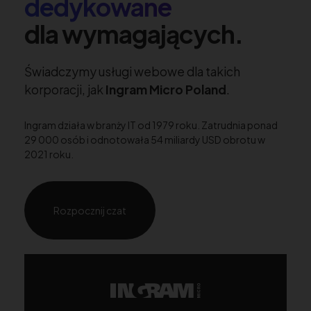
dedykowane
dla wymagających.
Świadczymy usługi webowe dla takich
korporacji, jak
Ingram Micro Poland
.
Ingram działa w branży IT od 1979 roku. Zatrudnia ponad
29 000 osób i odnotowała 54 miliardy USD obrotu w
2021 roku.
Rozpocznij czat