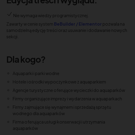
Nie wymaga wiedzy programistycznej.
Zawarty w cenie system
BeBuilder / Elementor
pozwala na
samodzielną edycję treści oraz usuwanie i dodawanie nowych
sekcji.
Dla kogo?
Aquaparki i parki wodne
Hotele i ośrodki wypoczynkowe z aquaparkiem
Agencje turystyczne oferujące wycieczki do aquaparków
Firmy organizujące imprezy i wydarzenia w aquaparkach
Firmy zajmujące się wynajmem i sprzedażą sprzętu
wodnego dla aquaparków
Firma oferująca usługi konserwacji i utrzymania
aquaparków