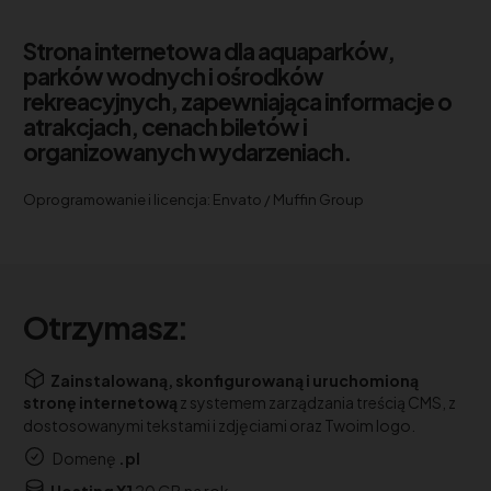
Strona internetowa dla aquaparków,
parków wodnych i ośrodków
rekreacyjnych, zapewniająca informacje o
atrakcjach, cenach biletów i
organizowanych wydarzeniach.
Oprogramowanie i licencja: Envato / Muffin Group
Otrzymasz:
Zainstalowaną, skonfigurowaną i uruchomioną
stronę internetową
z systemem zarządzania treścią CMS, z
dostosowanymi tekstami i zdjęciami oraz Twoim logo.
Domenę
.pl
Hosting X1
20 GB na rok.