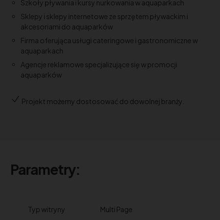
Szkoły pływania i kursy nurkowania w aquaparkach
Sklepy i sklepy internetowe ze sprzętem pływackim i
akcesoriami do aquaparków
Firma oferująca usługi cateringowe i gastronomiczne w
aquaparkach
Agencje reklamowe specjalizujące się w promocji
aquaparków
Projekt możemy dostosować do dowolnej branży.
Parametry:
Typ witryny
Multi Page