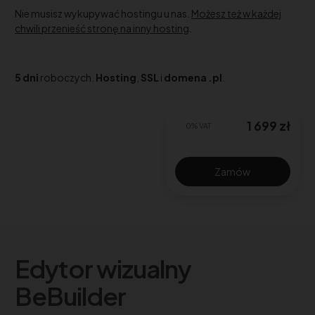
Nie musisz wykupywać hostingu u nas.
Możesz też w każdej
chwili przenieść stronę na inny hosting
.
5 dni
roboczych.
Hosting
,
SSL
i
domena .pl
.
1 699
zł
0% VAT
Zamów
Edytor wizualny
BeBuilder