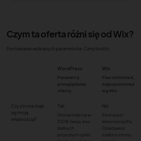
Czym ta oferta różni się od Wix?
Porównanie wybranych parametrów. Ceny brutto.
WordPress
Wix
Parametry
Plan Unlimited,
przeglądanej
najpopularniejszy
oferty
wg Wix.
Czy strona staje
Tak
Nie
się moją
Strona staje się w
Strona jest
własnością?
100% Twoja, bez
własnością Wix.
żadnych
Dzierżawisz
przyszłych opłat.
szablon strony