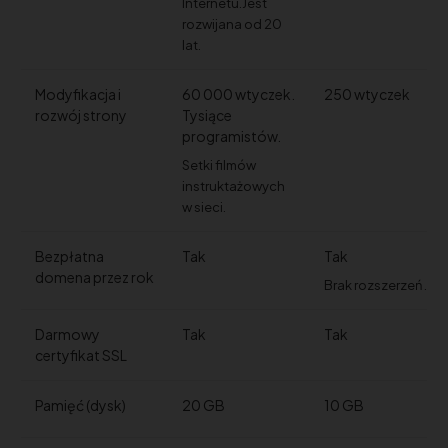
Internetu.
Jest
rozwijana od 20
lat.
Modyfikacja i
60 000 wtyczek.
250 wtyczek
rozwój strony
Tysiące
programistów.
Setki filmów
instruktażowych
w sieci.
Bezpłatna
Tak
Tak
domena przez rok
Brak rozszerzeń .pl
Darmowy
Tak
Tak
certyfikat SSL
Pamięć (dysk)
20 GB
10 GB