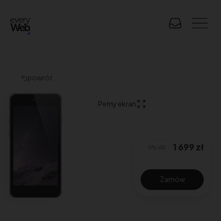
powrót
Pełny ekran
1 699
zł
0% VAT
Zamów