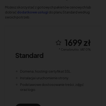
Możesz skorzystać z gotowych pakietów cenowych lub
dobrać
dodatkowe usługi
do planu Standard według
swoich potrzeb.
1699 zł
* Cena brutto. VAT 0%
Standard
Domena, hosting i certyfikat SSL.
Instalacja i uruchomienie strony.
Podstawowe dostosowanie treści, zdjęć
oraz logo.